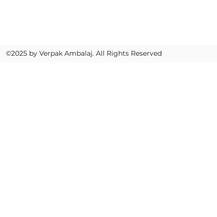
Fax: +90 212 856 1670
verpak@verpak.com.tr
©2025 by Verpak Ambalaj. All Rights Reserved